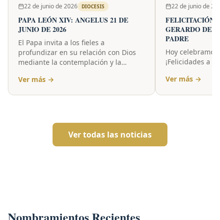
22 de junio de 2026
22 de junio de 20
DIOCESIS
PAPA LEÓN XIV: ANGELUS 21 DE
FELICITACIÓN
JUNIO DE 2026
GERARDO DE JE
PADRE
El Papa invita a los fieles a
Hoy celebramos e
profundizar en su relación con Dios
¡Felicidades a t
mediante la contemplación y la
oración, y asegura que la fuerza del
Ver más →
Ver más →
apostolado no depende de técnicas o
estrategias, sino de la acción del
Espíritu Santo y de la autenticidad de
nuestra respuesta.
Ver todas las noticias
Nombramientos Recientes